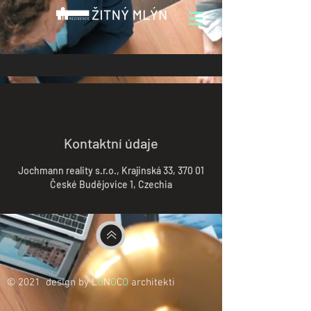
Kontaktní údaje
Jochmann reality s.r.o., Krajinská 33, 370 01
České Budějovice 1, Czechia
© 2021 design by L
O
N
O
C
O
architekti