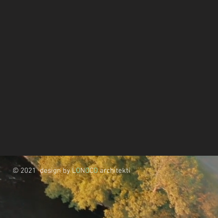
© 2021 design by L
O
N
O
C
O
architekti