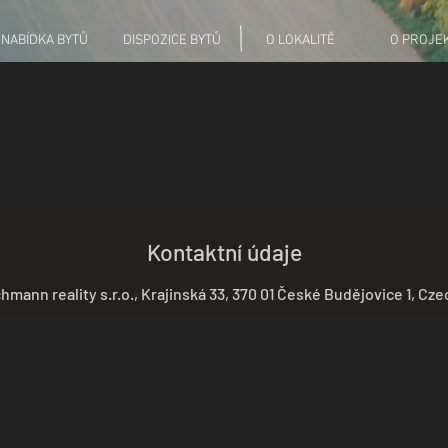
NABÍDKA BYTŮ
DISPOZICE BYTŮ
O LOKALITĚ
O PROJE
Kontaktní údaje
hmann reality s.r.o., Krajinská 33, 370 01 České Budějovice 1, Cze