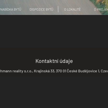
NABÍDKA BYTŮ
DISPOZICE BYTŮ
O LOKALITĚ
O PROJE
Kontaktní údaje
hmann reality s.r.o., Krajinská 33, 370 01 České Budějovice 1, Cze