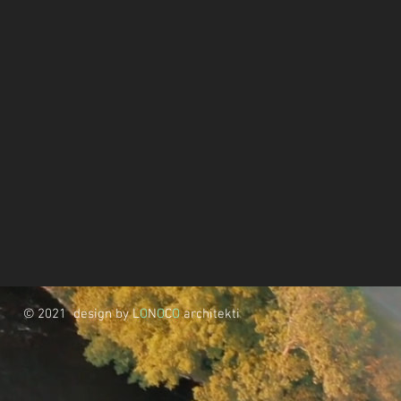
© 2021 design by L
O
N
O
C
O
architekti