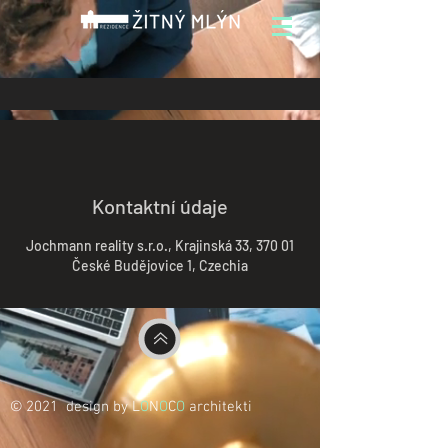
Kontaktní údaje
Jochmann reality s.r.o., Krajinská 33, 370 01
České Budějovice 1, Czechia
© 2021 design by L
O
N
O
C
O
architekti