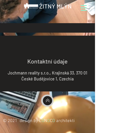
Kontaktní údaje
Jochmann reality s.r.o., Krajinská 33, 370 01
České Budějovice 1, Czechia
© 2021 design by L
O
N
O
C
O
architekti