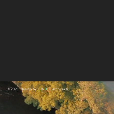
© 2021 design by L
O
N
O
C
O
architekti