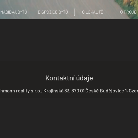
NABÍDKA BYTŮ
DISPOZICE BYTŮ
O LOKALITĚ
O PROJE
Kontaktní údaje
hmann reality s.r.o., Krajinská 33, 370 01 České Budějovice 1, Cze