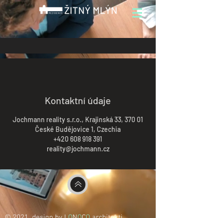
Kontaktní údaje
Jochmann reality s.r.o., Krajinská 33, 370 01
České Budějovice 1, Czechia
+420 608 918 391
reality@jochmann.cz
© 2021 design by L
O
N
O
C
O
architekti