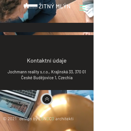
Kontaktní údaje
Jochmann reality s.r.o., Krajinská 33, 370 01
České Budějovice 1, Czechia
© 2021 design by L
O
N
O
C
O
architekti