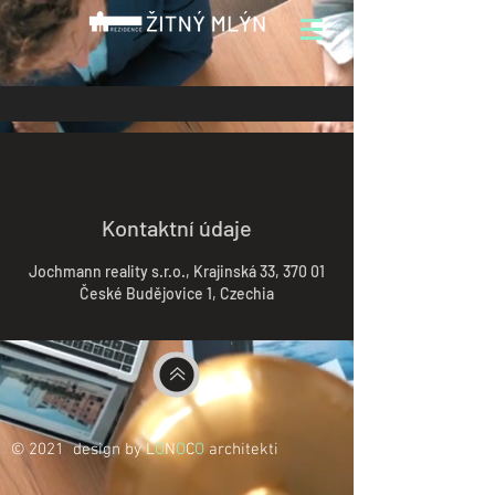
Kontaktní údaje
Jochmann reality s.r.o., Krajinská 33, 370 01
České Budějovice 1, Czechia
© 2021 design by L
O
N
O
C
O
architekti